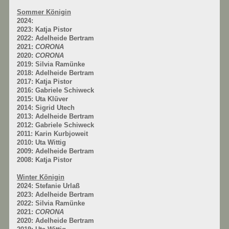
Sommer Königin
2024:
2023: Katja Pistor
2022: Adelheide Bertram
2021:
CORONA
2020:
CORONA
2019: Silvia Ramünke
2018: Adelheide Bertram
2017: Katja Pistor
2016: Gabriele Schiweck
2015: Uta Klüver
2014: Sigrid Utech
2013: Adelheide Bertram
2012: Gabriele Schiweck
2011: Karin Kurbjoweit
2010: Uta Wittig
2009: Adelheide Bertram
2008: Katja Pistor
Winter Königin
2024: Stefanie Urlaß
2023: Adelheide Bertram
2022: Silvia Ramünke
2021:
CORONA
2020: Adelheide Bertram