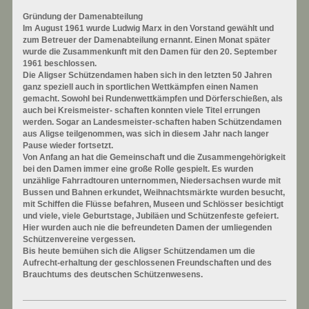
Gründung der Damenabteilung
Im August 1961 wurde Ludwig Marx in den Vorstand gewählt und
zum Betreuer der Damenabteilung ernannt. Einen Monat später
wurde die Zusammenkunft mit den Damen für den 20. September
1961 beschlossen.
Die Aligser Schützendamen haben sich in den letzten 50 Jahren
ganz speziell auch in sportlichen Wettkämpfen einen Namen
gemacht. Sowohl bei Rundenwettkämpfen und Dörferschießen, als
auch bei Kreismeister- schaften konnten viele Titel errungen
werden. Sogar an Landesmeister-schaften haben Schützendamen
aus Aligse teilgenommen, was sich in diesem Jahr nach langer
Pause wieder fortsetzt.
Von Anfang an hat die Gemeinschaft und die Zusammengehörigkeit
bei den Damen immer eine große Rolle gespielt. Es wurden
unzählige Fahrradtouren unternommen, Niedersachsen wurde mit
Bussen und Bahnen erkundet, Weihnachtsmärkte wurden besucht,
mit Schiffen die Flüsse befahren, Museen und Schlösser besichtigt
und viele, viele Geburtstage, Jubiläen und Schützenfeste gefeiert.
Hier wurden auch nie die befreundeten Damen der umliegenden
Schützenvereine vergessen.
Bis heute bemühen sich die Aligser Schützendamen um die
Aufrecht-erhaltung der geschlossenen Freundschaften und des
Brauchtums des deutschen Schützenwesens.